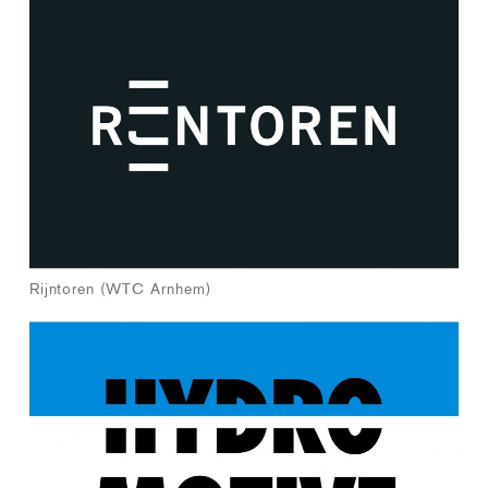
Rijntoren (WTC Arnhem)